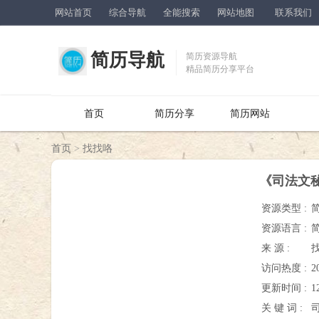
网站首页
综合导航
全能搜索
网站地图
联系我们
简历导航
简历资源导航
精品简历分享平台
首页
简历分享
简历网站
首页
>
找找咯
《司法文
资源类型 :
资源语言 :
来 源 :
访问热度 :
2
更新时间 :
1
关 键 词 :