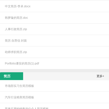
中文简历-李卓.docx
韩梦璇的简历.doc
人事行政简历.zip
简历 自荐信 封面
幼师求职简历.zip
Portfolio潘安的简历(1).pdf
简历
更多+
市场部实习生简历模板
汽车行业精美简历模板
简单实用的销售岗位个人简历模板