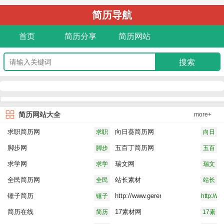
简历导航
首页
简历分享
简历网站
简历网站大全
more+
求职简历网
向日葵简历网
求职
向日
简历
葵简
脚步网
五百丁简历网
脚步
五百
网
历网
网
丁简
求学网
瑞文网
求学
瑞文
历网
网
网
全民简历网
站长素材
全民
站长
简历
素材
锤子简历
http://www.geren-
锤子
http://w
网
jia
简历
jia
简历在线
17素材网
简历
17素
在线
材网