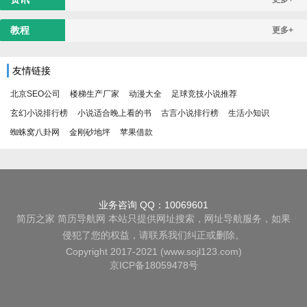
教程
更多+
友情链接
北京SEO公司
楼梯生产厂家
动漫大全
足球竞技小说推荐
玄幻小说排行榜
小说适合晚上看的书
古言小说排行榜
生活小知识
蜘蛛窝八卦网
金刚砂地坪
苹果借款
业务咨询 QQ：10069601
简历之家
简历导航网
本站只提供网址搜索，网址导航服务，如果
侵犯了您的权益，请联系我们纠正或删除。
Copyright 2017-2021 (www.sojl123.com)
京ICP备18059478号