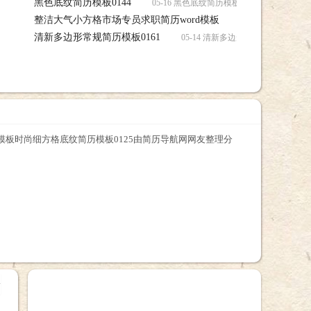
黑色底纹简历模板0144
05-16 黑色底纹简历模板0144简历，黑色
整洁大气小方格市场专员求职简历word模板
05-16 整洁大
清新多边形常规简历模板0161
word模板简历下载
05-14 清新多边形常规简历模板0
历模板时尚细方格底纹简历模板0125由简历导航网网友整理分
+