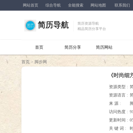
网站首页
综合导航
全能搜索
网站地图
联系我们
简历导航
简历资源导航
精品简历分享平台
首页
简历分享
简历网站
首页
>
脚步网
《时尚细方
资源类型 :
资源语言 :
来 源 :
访问热度 :
9
更新时间 :
0
关 键 词 :