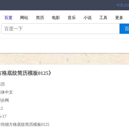
百度
网站
简历
电影
音乐
小说
工具
更多
格底纹简历模板0125》
简历
简体中文
脚步网
12
5-17
时尚细方格底纹简历模板0125